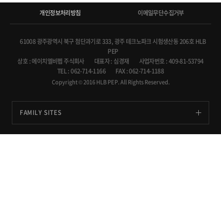
개인정보처리방침
이메일무단수집거부
61008 광주광역시 북구 첨단과기로 333, 광주 테크노파크 시험생산동 206호 HLB
PEP
상호 : 에이치엘비펩 주식회사
대표자 : 심경재
사업자번호 : 409-81-53794
TEL : 062-714-1166
FAX : 062-714-1188
Copyright © 2016 HLB PEP. All Rights Reserved.
FAMILY SITES