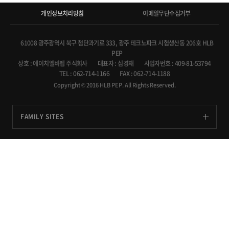
개인정보처리방침
이메일무단수집거부
61008 광주광역시 북구 첨단과기로 333, 광주 테크노파크 시험생산동 206호 HLB
PEP
상호 : 에이치엘비펩 주식회사
대표자 : 심경재
사업자번호 : 409-81-53794
TEL : 062-714-1166
FAX : 062-714-1188
Copyright © 2016 HLB PEP. All Rights Reserved.
FAMILY SITES