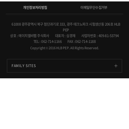
개인정보처리방침
이메일무단수집거부
61008 광주광역시 북구 첨단과기로 333, 광주 테크노파크 시험생산동 206호 HLB
PEP
상호 : 에이치엘비펩 주식회사
대표자 : 심경재
사업자번호 : 409-81-53794
TEL : 062-714-1166
FAX : 062-714-1188
Copyright © 2016 HLB PEP. All Rights Reserved.
FAMILY SITES