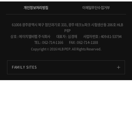
개인정보처리방침
이메일무단수집거부
61008 광주광역시 북구 첨단과기로 333, 광주 테크노파크 시험생산동 206호 HLB
PEP
상호 : 에이치엘비펩 주식회사
대표자 : 심경재
사업자번호 : 409-81-53794
TEL : 062-714-1166
FAX : 062-714-1188
Copyright © 2016 HLB PEP. All Rights Reserved.
FAMILY SITES