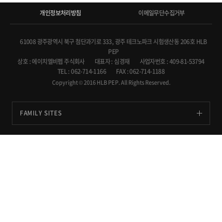
개인정보처리방침
이메일무단수집거부
61008 광주광역시 북구 첨단과기로 333, 광주 테크노파크 시험생산동 206호 HLB
PEP
상호 : 에이치엘비펩 주식회사
대표자 : 심경재
사업자번호 : 409-81-53794
TEL : 062-714-1166
FAX : 062-714-1188
Copyright © 2016 HLB PEP. All Rights Reserved.
FAMILY SITES