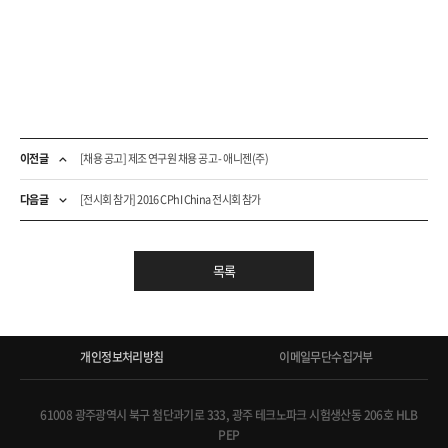
이전글
[채용 공고] 제조 연구원 채용 공고 - 애니젠(주)
다음글
[전시회 참가] 2016 CPhI China 전시회 참가
목록
개인정보처리방침
이메일무단수집거부
61008 광주광역시 북구 첨단과기로 333, 광주 테크노파크 시험생산동 206호 HLB
PEP