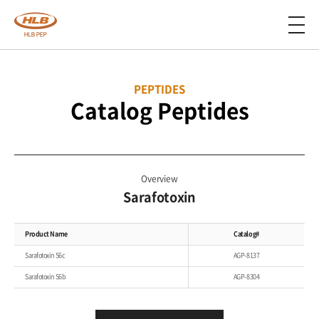
PEPTIDES
Catalog Peptides
Overview
Sarafotoxin
Product Name
Catalog#
Sarafotoxin S6c
AGP-8137
Sarafotoxin S6b
AGP-8304