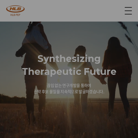
S
y
n
t
h
e
s
i
z
i
n
g
T
h
e
r
a
p
e
u
t
i
c
F
u
t
u
r
e
끊임 없는 연구개발을 통하여
신약 후보 물질을 지속적으로 발굴하겠습니다.