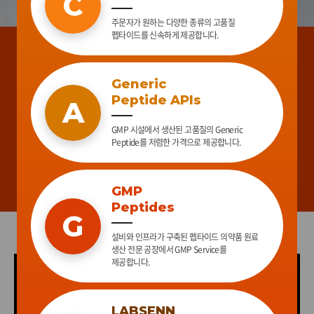
C
주문자가 원하는 다양한 종류의 고품질
펩타이드를 신속하게 제공합니다.
Catalog Peptides
GMP Peptides
Custom Peptides
Other Service
Generic Peptides
Generic
Catalog 펩타이드는 Hormone, Neuropeptide, Antibiotic
HLB PEP의 GMP 공장은 3년여의 준비 및 공사기간을 거쳐
Peptide APIs
A
HLB PEP은 펩타이드 합성에 대한 풍부한 경험과 최적의 합성
MALDI-TOF Mass Spectrometer
peptide, Neurotoxin 등 생리활성작용이 널리 알려진 연구용
완공된 대한민국 최초의 펩타이드 의약품 원료 생산 전문
HLB PEP은 GMP 시설에서 생산된 고품질의
Generic
기술을 이용하여 주문자가 원하는 다양한 종류의 고품질
High performance liquid chromatography
펩타이드 입니다. HLB PEP은 CPCR Ligards와 Peptide
공장으로서 펩타이드 의약품 원료의 합성, 정제, 건조 및
Peptide를 저렴한 가격으로 제공하고 있습니다.
펩타이드를 신속하게 제공하고 있습니다.
(고속액체크로마토그라피)
GMP 시설에서 생산된 고품질의 Generic
품질관리에 필요한 제반 설비와 인프라가 구축되어 있습니다.
Neurotoxins에 Focusing 된 Catalog...
Peptide를 저렴한 가격으로 제공합니다.
VIEW MORE
VIEW MORE
VIEW MORE
VIEW MORE
VIEW MORE
GMP
Peptides
G
설비와 인프라가 구축된 펩타이드 의약품 원료
생산 전문 공장에서 GMP Service를
제공합니다.
LABSENN