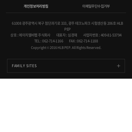
개인정보처리방침
이메일무단수집거부
61008 광주광역시 북구 첨단과기로 333, 광주 테크노파크 시험생산동 206호 HLB
PEP
상호 : 에이치엘비펩 주식회사
대표자 : 심경재
사업자번호 : 409-81-53794
TEL : 062-714-1166
FAX : 062-714-1188
Copyright © 2016 HLB PEP. All Rights Reserved.
FAMILY SITES